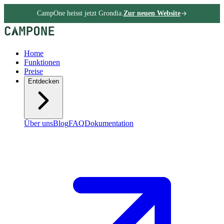
CampOne heisst jetzt Grondia.
Zur neuen Website
Home
Funktionen
Preise
Entdecken
Über uns
Blog
FAQ
Dokumentation