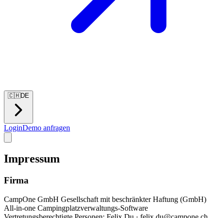
🇨🇭
DE
Login
Demo anfragen
Impressum
Firma
CampOne GmbH Gesellschaft mit beschränkter Haftung (GmbH)
All-in-one Campingplatzverwaltungs-Software
Vertretungsberechtigte Personen: Felix Du · felix.du@campone.ch