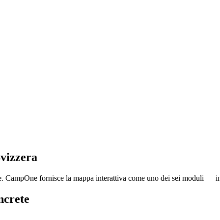
vizzera
le. CampOne fornisce la mappa interattiva come uno dei sei moduli — int
ncrete