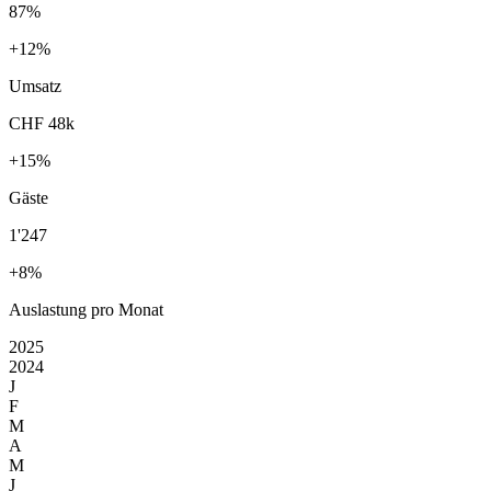
87%
+12%
Umsatz
CHF 48k
+15%
Gäste
1'247
+8%
Auslastung pro Monat
2025
2024
J
F
M
A
M
J