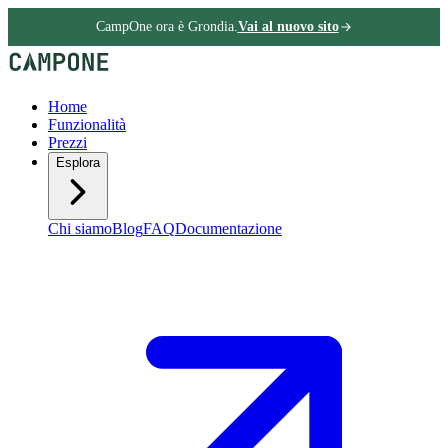
CampOne ora è Grondia.
Vai al nuovo sito
Home
Funzionalità
Prezzi
Esplora
Chi siamo
Blog
FAQ
Documentazione